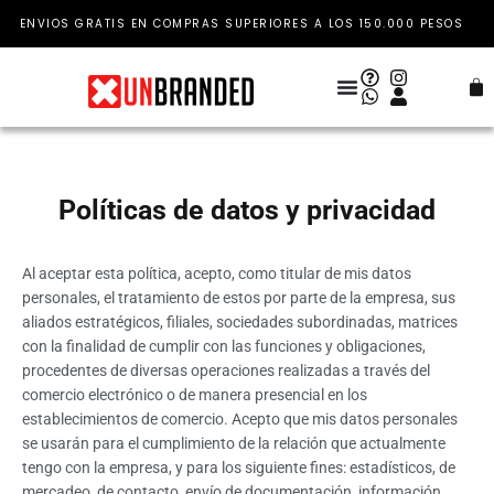
Ir
ENVIOS GRATIS EN COMPRAS SUPERIORES A LOS 150.000 PESOS
al
contenido
Car
Políticas de datos y privacidad
Al aceptar esta política, acepto, como titular de mis datos
personales, el tratamiento de estos por parte de la empresa, sus
aliados estratégicos, filiales, sociedades subordinadas, matrices
con la finalidad de cumplir con las funciones y obligaciones,
procedentes de diversas operaciones realizadas a través del
comercio electrónico o de manera presencial en los
establecimientos de comercio. Acepto que mis datos personales
se usarán para el cumplimiento de la relación que actualmente
tengo con la empresa, y para los siguiente fines: estadísticos, de
mercadeo, de contacto, envío de documentación, información,