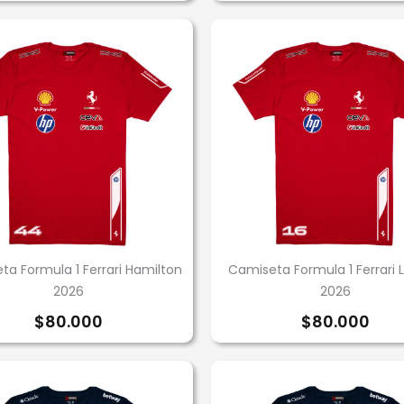
ta Formula 1 Ferrari Hamilton
Camiseta Formula 1 Ferrari 
2026
2026
$
80.000
$
80.000