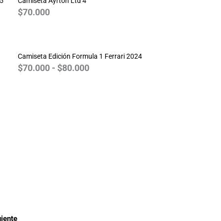
25
Camiseta Ayrton Ltd 4
$
70.000
Rango
de
Camiseta Edición Formula 1 Ferrari 2024
precios:
$
70.000
-
$
80.000
desde
$70.000
hasta
$80.000
iente