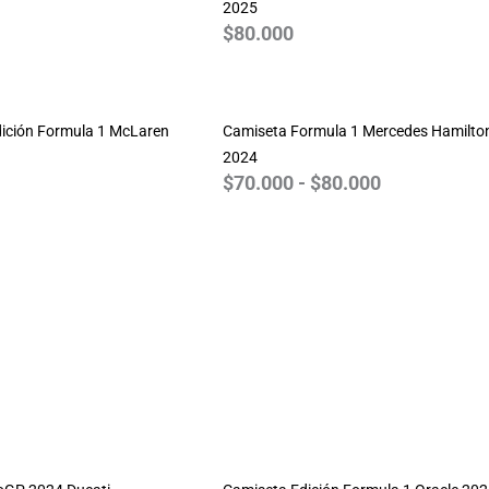
2025
$
80.000
Rango
de
ición Formula 1 McLaren
Camiseta Formula 1 Mercedes Hamilto
precios:
2024
desde
$
70.000
-
$
80.000
$70.000
hasta
$80.000