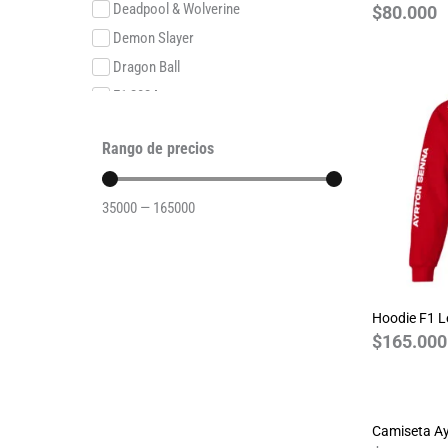
Deadpool & Wolverine
$
80.000
Demon Slayer
Dragon Ball
F1 2024
F1 2025
Rango de precios
F1 2025O
F1 2026
35000
—
165000
F1 2026O
F1 Legends
F1SE 2024
F1SE 2025
Hoodie F1 
Formula E 2023
$
165.000
Friends
Game of Thrones
Ghostbusthers
Camiseta Ay
GOT Varsity