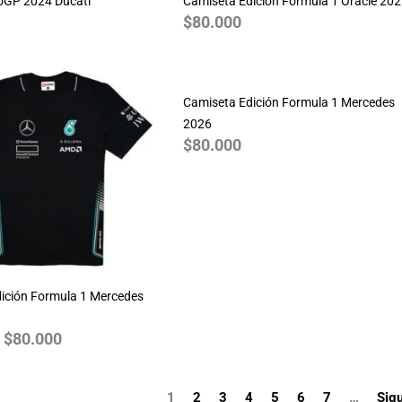
oGP 2024 Ducati
Camiseta Edición Formula 1 Oracle 20
$
80.000
Rango
de
precios:
Camiseta Edición Formula 1 Mercedes
desde
2026
$
80.000
$70.000
hasta
$80.000
ición Formula 1 Mercedes
$
80.000
1
2
3
4
5
6
7
…
Sigu