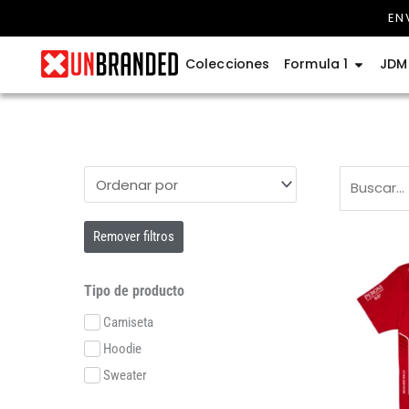
Ir
EN
al
contenido
Abrir Fo
Colecciones
Formula 1
JDM
Remover filtros
Tipo de producto
Camiseta
Hoodie
Sweater