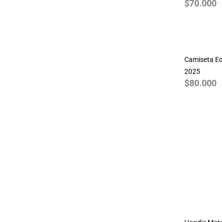
$
70.000
GTA
Guardianes de la Galaxia
Guns N Roses
Harry Potter
Camiseta Ed
House of the Dragon
2025
$
80.000
JDM
Joker
Jurassic Park
Justice League
League of Legends
Marvel
Monza
MotoGP 2024
NASA
One Piece