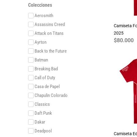
Colecciones
Aerosmith
Assassins Creed
Camiseta Fo
Attack on Titans
2025
$
80.000
Ayrton
Back to the Future
Batman
Breaking Bad
Call of Duty
Casa de Papel
Chapulin Colorado
Classics
Daft Punk
Dakar
Deadpool
Camiseta Ed