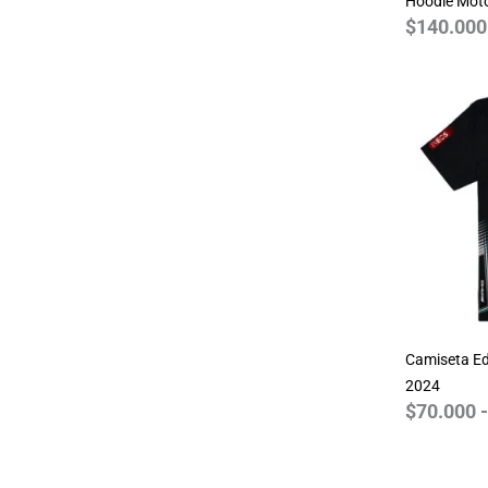
Hoodie Mot
Pink Floyd
$
140.000
Queen
Resident Evil
Simpsons
Spiderman
Star Wars
Stranger Things
The Beatles
The Big Bang Theory
Walking Dead
World of Warcraft
Camiseta Ed
2024
$
70.000
-