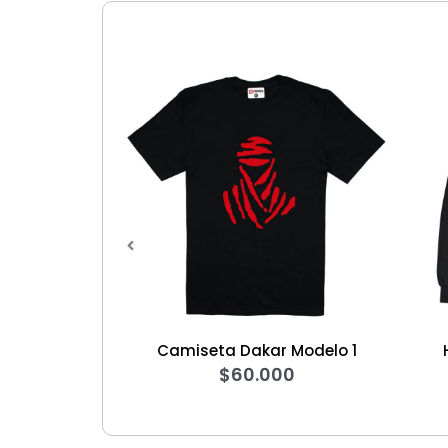
Camiseta Dakar Modelo 1
Hoodie Star Wa
$
60.000
$
140.00