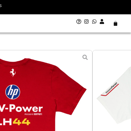
S
Carrito
Ferrari Hamilton 2026
liente)
- 10 agosto
M
L
XL