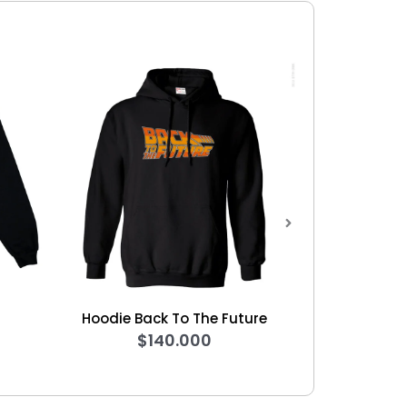
ie Back To The Future
Hoodie Shield
$
140.000
$
140.000