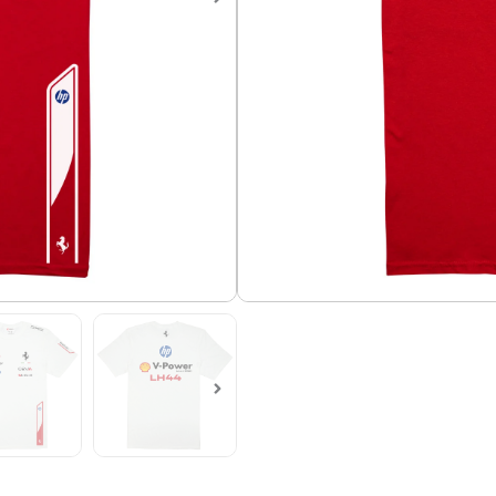
Camiseta de Formula 1, Ferra
Material: algodón 100%, 170g