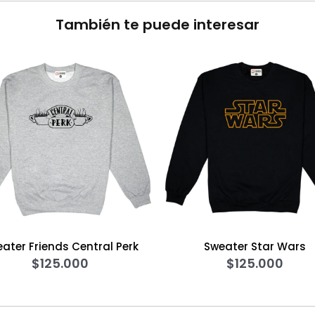
También te puede interesar
k
Sweater Star Wars
Camise
$
125.000
$
60