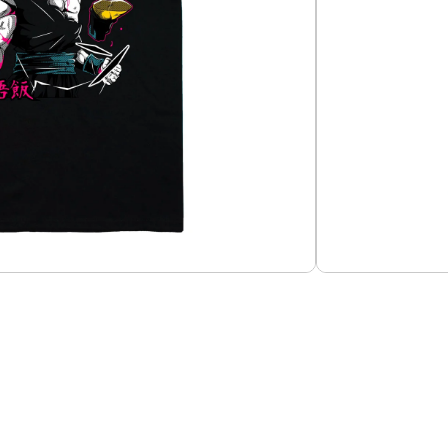
Añadir al carrito
n
suavizado. Impresas en DTF
Guías de Tallas