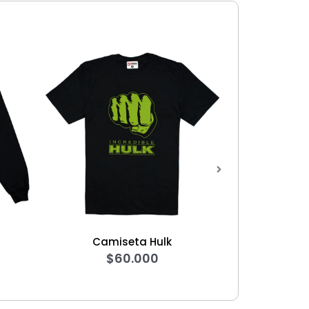
ta Hulk
Sweater Capitán América
.000
Avengers
$
125.000