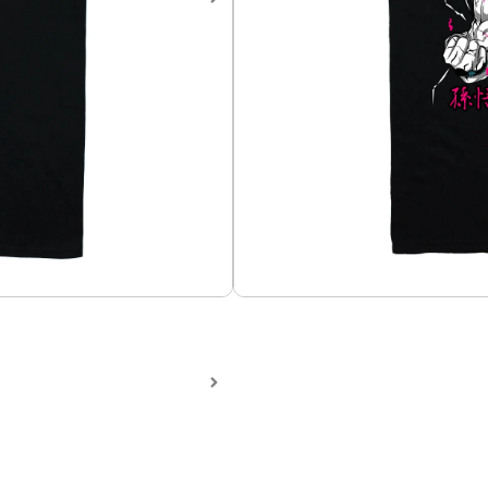
Camiseta Dragon Ball Goha
Camiseta en algodón 100%, 