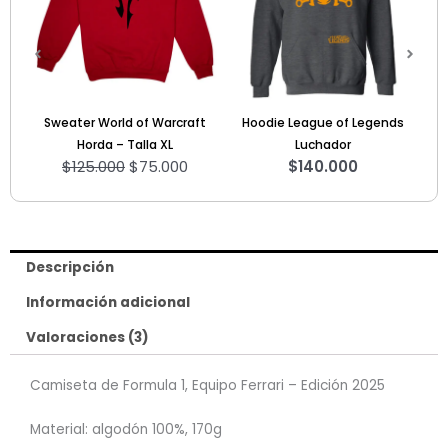
25.000.
$75.000.
f Warcraft
Hoodie League of Legends
Hoodie GTA
$
140.000
la XL
Luchador
75.000
$
140.000
Descripción
Información adicional
Valoraciones (3)
Camiseta de Formula 1, Equipo Ferrari – Edición 2025
Material: algodón 100%, 170g