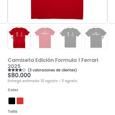
Camiseta Edición Formula 1 Ferrari
2025
(
3
valoraciones de clientes)
$
80.000
Valorado
3
con
4.00
Entrega estimada: 10 agosto - 11 agosto
de 5 en
base a
Camiseta
valoraciones
Color
de
Edición
clientes
Formula
1
Ferrari
Talla