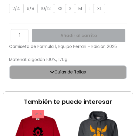
2025
cantidad
2/4
6/8
10/12
XS
S
M
L
XL
Añadir al carrito
Camiseta de Formula 1, Equipo Ferrari – Edición 2025
Material: algodón 100%, 170g
Guías de Tallas
También te puede interesar
El
recio
precio
iginal
actual
a:
es: