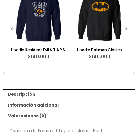
.S.
Hoodie Batman Clásico
Camiseta Formula E Jaguar
$
140.000
TCS Racing 2023
$
80.000
Descripción
Información adicional
Valoraciones (0)
Camiseta de Formula 1, Legends James Hunt