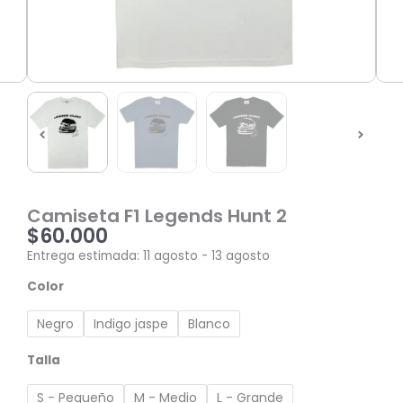
Camiseta F1 Legends Hunt 2
$
60.000
Entrega estimada: 11 agosto - 13 agosto
Camiseta
Color
F1
Legends
Negro
Indigo jaspe
Blanco
Hunt
2
Talla
cantidad
S - Pequeño
M - Medio
L - Grande