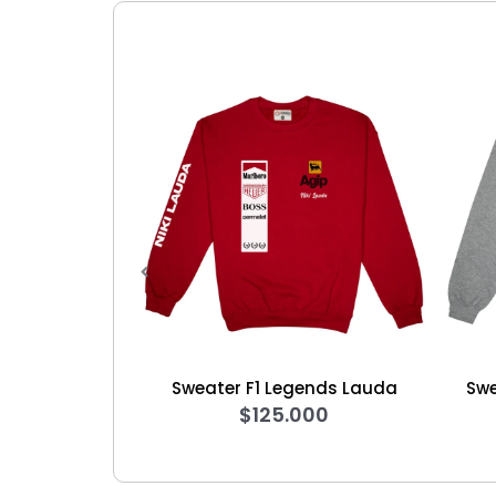
ter F1 Legends Lauda
Sweater Back To The Future
$
125.000
$
125.000