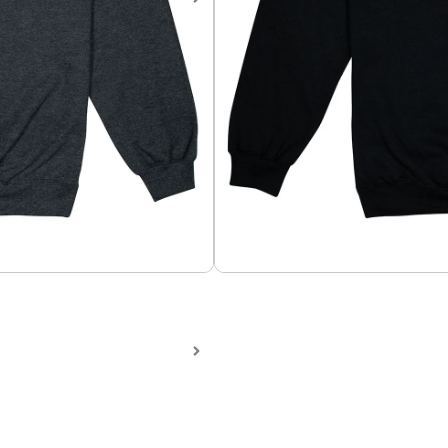
Sweater de Back To The Fut
Sweater en algodón perchad