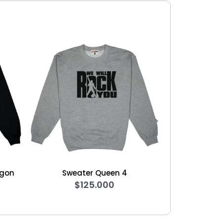
 Queen 4
Hoodie F1 Legends Hamilton
5.000
$
165.000