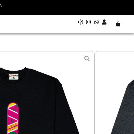
S
Carrito
 Future 4
- 10 agosto
L - Grande
XL - Extra Grande