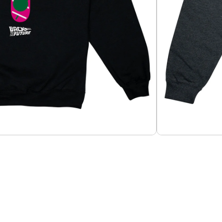
Añadir al carrito
ure 4
o 60-40%, tela 280g.
Guías de Tallas