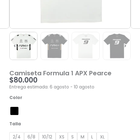
Camiseta Formula 1 APX Pearce
$
80.000
Entrega estimada: 6 agosto - 10 agosto
Camiseta
Color
Formula
1
APX
Pearce
Talla
cantidad
2/4
6/8
10/12
XS
S
M
L
XL