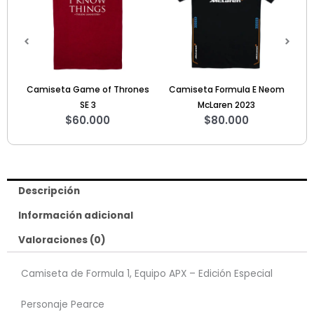
es
Camiseta Formula E Neom
Sweater Guardianes de la
Ho
McLaren 2023
Galaxia Vol. 1
$
80.000
$
125.000
Descripción
Información adicional
Valoraciones (0)
Camiseta de Formula 1, Equipo APX – Edición Especial
Personaje Pearce