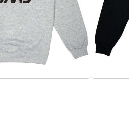
Añadir al carrito
 HAAS – Edición 2024
60-40%, tela 280g. Impresos en dtf y vinil
Guías de Tallas