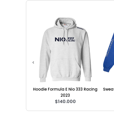
r
Hoodie Formula E Nio 333 Racing
Sweater Formula E
2023
Racing 
$
140.000
$
125.