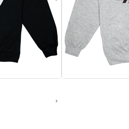
Sweater de Formula 1, Equipo
Sweater en algodón perchado 
textil