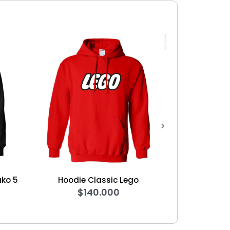
Hoodie Classic Lego
Hoodie Wow
$
140.000
$
140.000