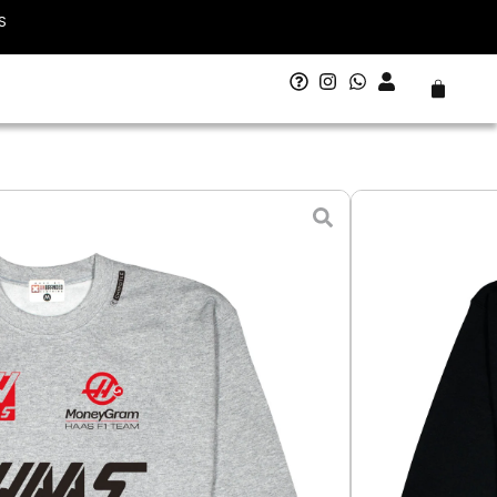
S
Carrito
AAS 2024
- 10 agosto
L - Grande
XL - Extra Grande