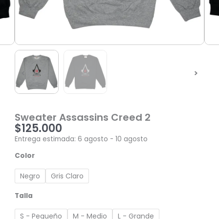
Sweater Assassins Creed 2
$
125.000
Entrega estimada: 6 agosto - 10 agosto
Sweater
Color
Assassins
Creed
Negro
Gris Claro
2
cantidad
Talla
S - Pequeño
M - Medio
L - Grande