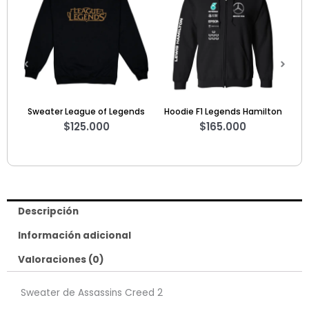
 League of Legends
Hoodie F1 Legends Hamilton
Camiseta Spi
$
125.000
$
165.000
$
60.0
Descripción
Información adicional
Valoraciones (0)
Sweater de Assassins Creed 2