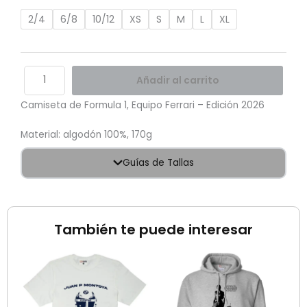
2026
cantidad
2/4
6/8
10/12
XS
S
M
L
XL
Añadir al carrito
Camiseta de Formula 1, Equipo Ferrari – Edición 2026
Material: algodón 100%, 170g
Guías de Tallas
También te puede interesar