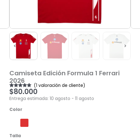
Camiseta Edición Formula 1 Ferrari
2026
(
1
valoración de cliente)
$
80.000
Valorado
1
con
5.00
de
Entrega estimada: 10 agosto - 11 agosto
5 en base a
valoración
Camiseta
de un cliente
Color
Edición
Formula
1
Ferrari
Talla