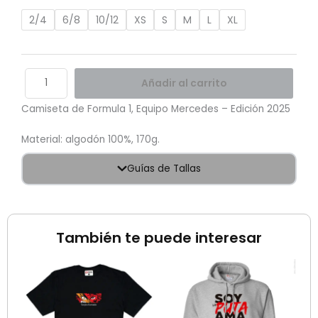
2025
cantidad
2/4
6/8
10/12
XS
S
M
L
XL
Añadir al carrito
Camiseta de Formula 1, Equipo Mercedes – Edición 2025
Material: algodón 100%, 170g.
Guías de Tallas
También te puede interesar