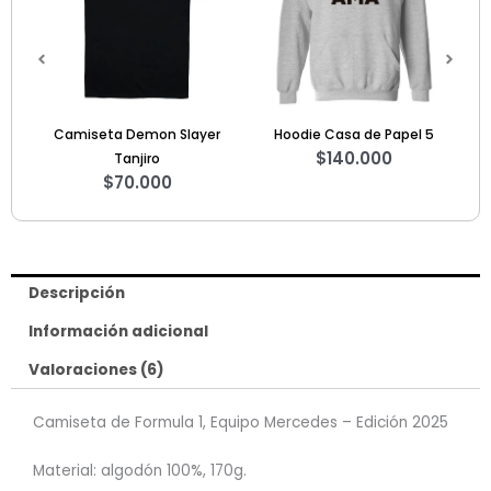
r
Hoodie Casa de Papel 5
Sweater Call of Duty Black
$
140.000
Ops 2
$
125.000
Descripción
Información adicional
Valoraciones (6)
Camiseta de Formula 1, Equipo Mercedes – Edición 2025
Material: algodón 100%, 170g.