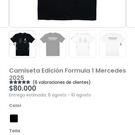
Camiseta Edición Formula 1 Mercedes
2025
(
6
valoraciones de clientes)
$
80.000
Valorado
6
con
4.83
de
Entrega estimada: 6 agosto - 10 agosto
5 en base a
valoraciones
Camiseta
de clientes
Color
Edición
Formula
1
Mercedes
Talla