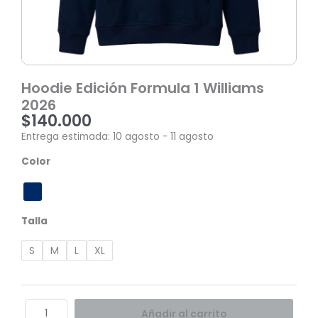
Hoodie Edición Formula 1 Williams
2026
$
140.000
Entrega estimada: 10 agosto - 11 agosto
Hoodie
Color
Edición
Formula
1
Williams
Talla
2026
cantidad
S
M
L
XL
Añadir al carrito