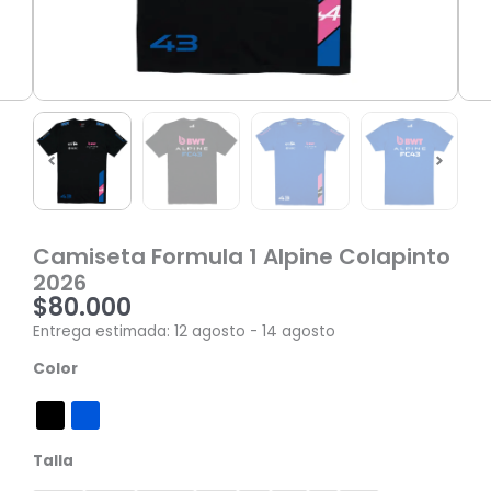
Camiseta Formula 1 Alpine Colapinto
2026
$
80.000
Entrega estimada: 12 agosto - 14 agosto
Camiseta
Color
Formula
1
Alpine
Colapinto
Talla
2026