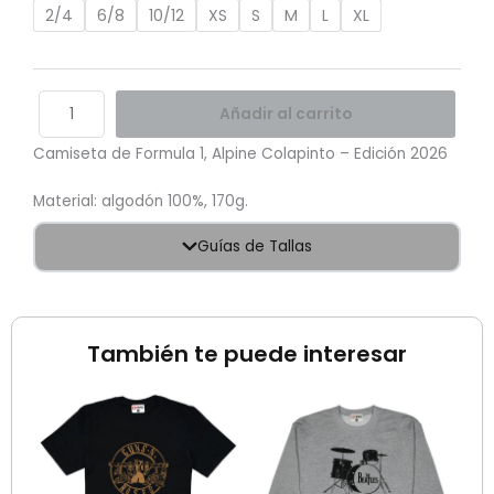
cantidad
2/4
6/8
10/12
XS
S
M
L
XL
Añadir al carrito
Camiseta de Formula 1, Alpine Colapinto – Edición 2026
Material: algodón 100%, 170g.
Guías de Tallas
También te puede interesar