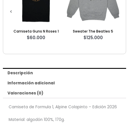
1
Sweater The Beatles 5
Sweater GTA V
$
125.000
$
125.000
Descripción
Información adicional
Valoraciones (0)
Camiseta de Formula 1, Alpine Colapinto – Edición 2026
Material: algodón 100%, 170g.