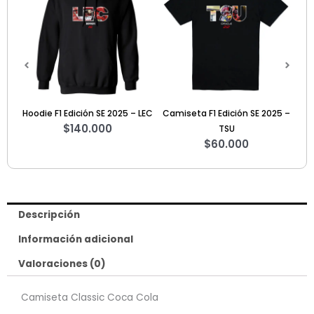
 LEC
Camiseta F1 Edición SE 2025 –
Camiseta Demon Slayer
Hoo
TSU
Tanjiro 2
$
60.000
$
70.000
Descripción
Información adicional
Valoraciones (0)
Camiseta Classic Coca Cola