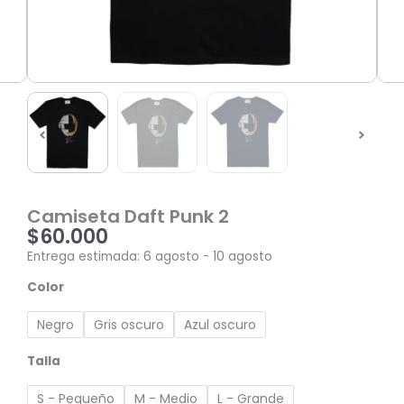
Camiseta Daft Punk 2
$
60.000
Entrega estimada: 6 agosto - 10 agosto
Camiseta
Color
Daft
Punk
Negro
Gris oscuro
Azul oscuro
2
cantidad
Talla
S - Pequeño
M - Medio
L - Grande