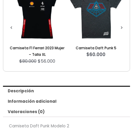
ctual
s:
56.000.
ujer
Camiseta Daft Punk 5
Camiseta F1 Edición SE 2025 –
Sw
$
60.000
HUL
$
60.000
Descripción
Información adicional
Valoraciones (0)
Camiseta Daft Punk Modelo 2