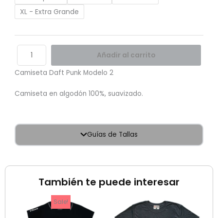
XL - Extra Grande
Añadir al carrito
Camiseta Daft Punk Modelo 2
Camiseta en algodón 100%, suavizado.
Guías de Tallas
También te puede interesar
recio