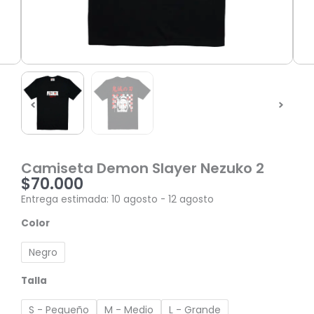
Camiseta Demon Slayer Nezuko 2
$
70.000
Entrega estimada: 10 agosto - 12 agosto
Camiseta
Color
Demon
Slayer
Negro
Nezuko
2
Talla
cantidad
S - Pequeño
M - Medio
L - Grande