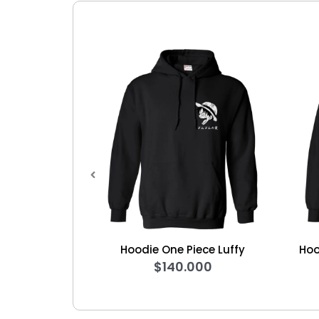
Hoodie One Piece Luffy
Hoodie One Piece
$
140.000
$
140.