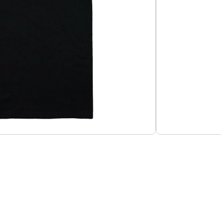
Añadir al carrito
o Ferrari – Edición Especial Monza 2024
Guías de Tallas