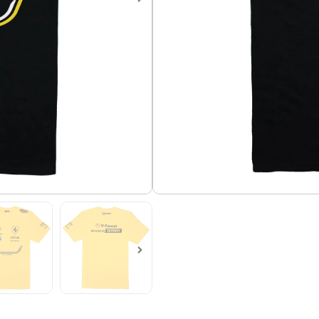
Camiseta de Formula 1, Equip
Camiseta en algodón 100%.