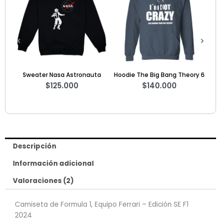
stronauta
Hoodie The Big Bang Theory 6
Hoodie Formula E DS Pen
00
$
140.000
2023
$
140.000
Descripción
Información adicional
Valoraciones (2)
Camiseta de Formula 1, Equipo Ferrari – Edición SE F1
2024