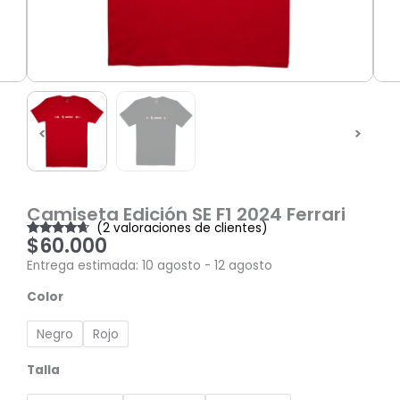
Camiseta Edición SE F1 2024 Ferrari
(
2
valoraciones de clientes)
$
60.000
Valorado
2
con
4.50
de
Entrega estimada: 10 agosto - 12 agosto
5 en base
a
Camiseta
valoraciones
Color
de
Edición
clientes
SE
Negro
Rojo
F1
2024
Talla
Ferrari