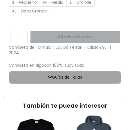
cantidad
S - Pequeño
M - Medio
L - Grande
XL - Extra Grande
Añadir al carrito
Camiseta de Formula 1, Equipo Ferrari – Edición SE F1
2024
Camiseta en algodón 100%, suavizado.
Guías de Tallas
También te puede interesar