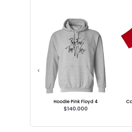
Hoodie Pink Floyd 4
Camiseta Casa
$
140.000
$
60.0