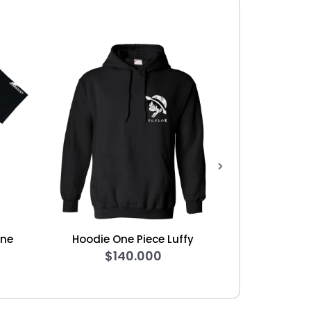
Hoodie One Piece Luffy
Camiseta Formula 1 Alpin
$
140.000
2024
$
70.000
-
$
80.00