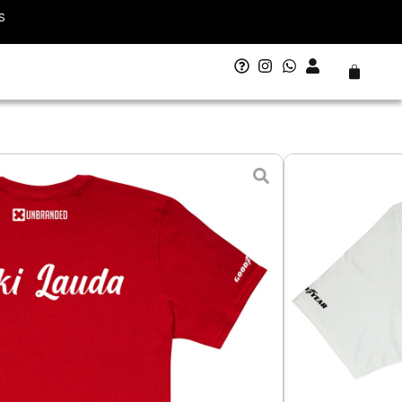
S
Carrito
s Lauda
 - 11 agosto
L - Grande
XL - Extra Grande