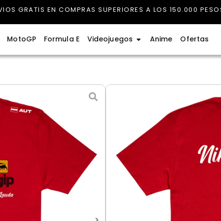
VIOS GRATIS EN COMPRAS SUPERIORES A LOS 150.000 PESO
rmula 1
Abrir Videojuegos
MotoGP
Formula E
Videojuegos
Anime
Ofertas
Camiseta F1 Legend
$
80.000
Entrega estimada: 10 agosto
Camiseta
Color
F1
Legends
Negro
Rojo
Blanco
Lauda
cantidad
Talla
S - Pequeño
M - Medio