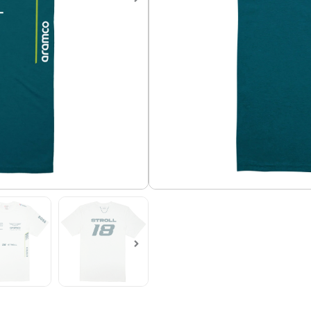
Camiseta de Formula 1, Equip
Material: algodón 100%, 170g.