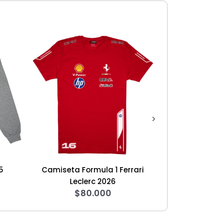
ta Formula 1 Ferrari
Hoodie F1 Legends Montoya 2
$
140.000
Leclerc 2026
$
80.000