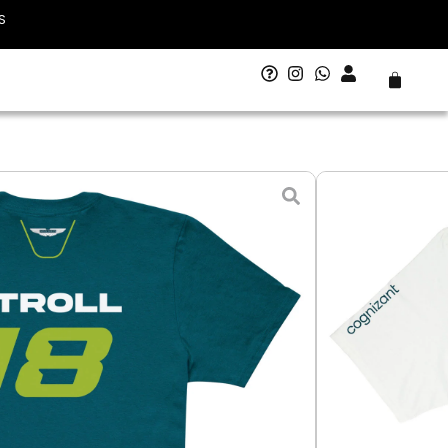
S
Carrito
ston Martin Stroll 2025
 - 12 agosto
M
L
XL