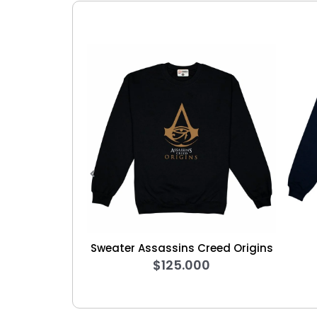
weater Assassins Creed Origins
Sweater Avenge
$
125.000
$
125.000