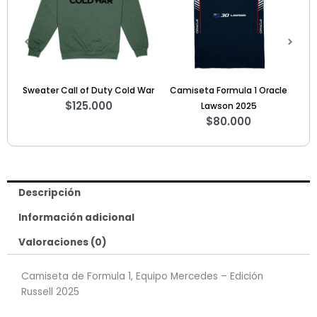
 War
Camiseta Formula 1 Oracle
Camiseta F1 Edición SE 2025 –
Lawson 2025
GAS
$
80.000
$
60.000
Descripción
Información adicional
Valoraciones (0)
Camiseta de Formula 1, Equipo Mercedes – Edición
Russell 2025