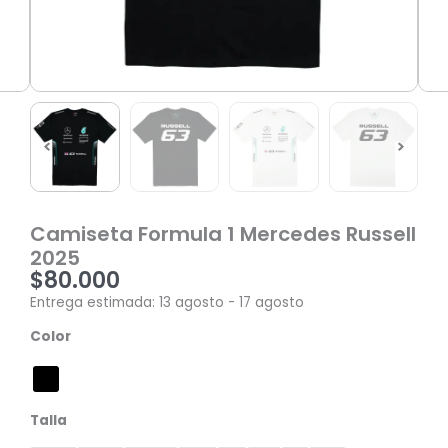
Camiseta Formula 1 Mercedes Russell
2025
$
80.000
Entrega estimada: 13 agosto - 17 agosto
Camiseta
Color
Formula
1
Mercedes
Russell
Talla
2025