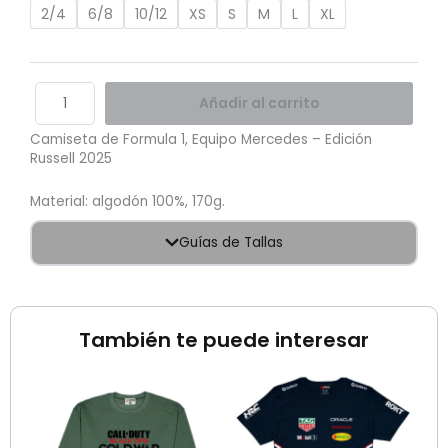
cantidad
2/4
6/8
10/12
XS
S
M
L
XL
Añadir al carrito
Camiseta de Formula 1, Equipo Mercedes – Edición
Russell 2025
Material: algodón 100%, 170g.
Guías de Tallas
También te puede interesar