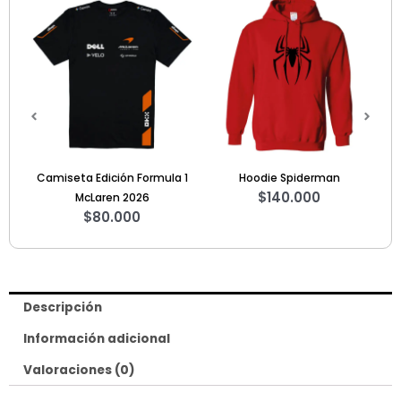
 1
Hoodie Spiderman
Hoodie Stranger Things
Ca
$
140.000
$
140.000
Descripción
Información adicional
Valoraciones (0)