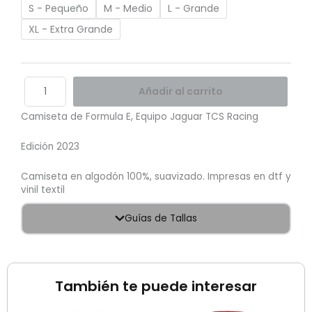
2023
S - Pequeño
M - Medio
L - Grande
cantidad
XL - Extra Grande
Añadir al carrito
Camiseta de Formula E, Equipo Jaguar TCS Racing
Edición 2023
Camiseta en algodón 100%, suavizado. Impresas en dtf y
vinil textil
Guías de Tallas
También te puede interesar