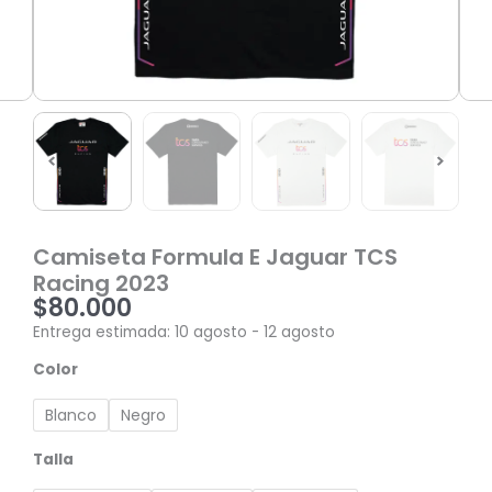
Camiseta Formula E Jaguar TCS
Racing 2023
$
80.000
Entrega estimada: 10 agosto - 12 agosto
Camiseta
Color
Formula
E
Blanco
Negro
Jaguar
TCS
Talla
Racing