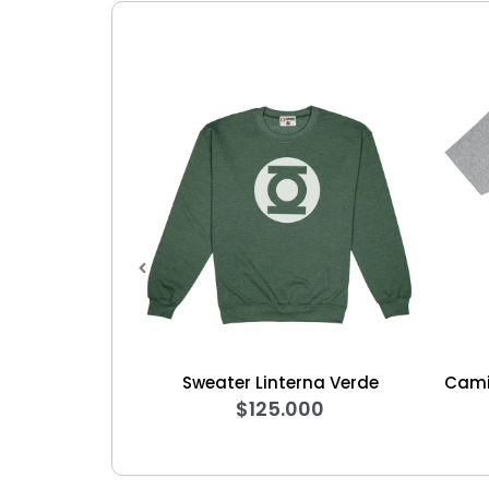
weater Linterna Verde
Camiseta The Big Bang The
$
125.000
$
60.000