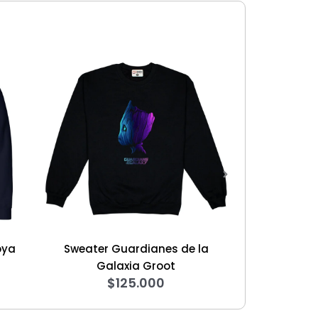
ardianes de la
Sweater Superman Nueva
C
xia Groot
Generación
25.000
$
125.000