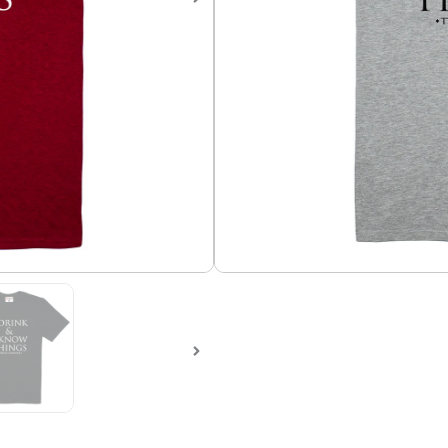
Camiseta Game of Thrones 
Camiseta en algodón 100%, 