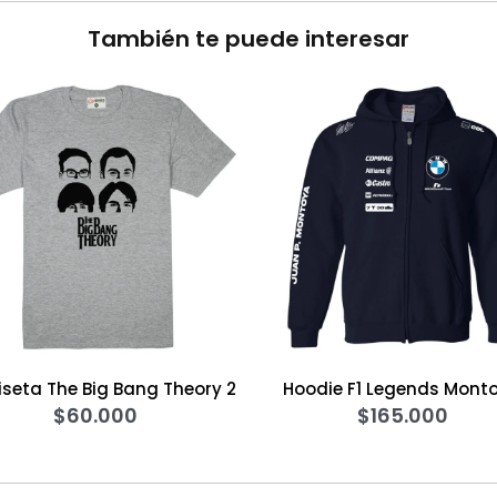
También te puede interesar
ory 2
Hoodie F1 Legends Montoya
Sweater Gu
$
165.000
Gala
$
1