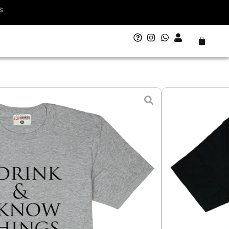
S
Carrito
hrones SE 3
 - 11 agosto
egro
L - Grande
XL - Extra Grande