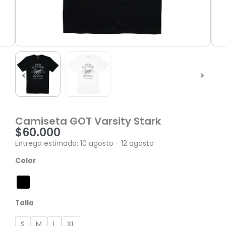
Camiseta GOT Varsity Stark
$
60.000
Entrega estimada: 10 agosto - 12 agosto
Camiseta
Color
GOT
Varsity
Stark
cantidad
Talla
S
M
L
XL