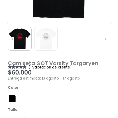
Camiseta GOT Varsity Targaryen
(
1
valoración de cliente)
$
60.000
Valorado
1
con
5.00
de
Entrega estimada: 13 agosto - 17 agosto
5 en base a
valoración
Camiseta
de un cliente
Color
GOT
Varsity
Targaryen
cantidad
Talla