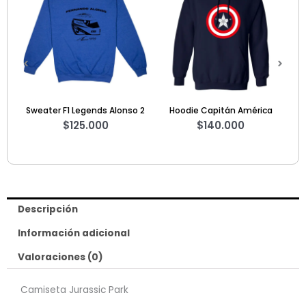
o 2
Hoodie Capitán América
Sweater Star Wars A Long
$
140.000
Time Ago
$
125.000
Descripción
Información adicional
Valoraciones (0)
Camiseta Jurassic Park