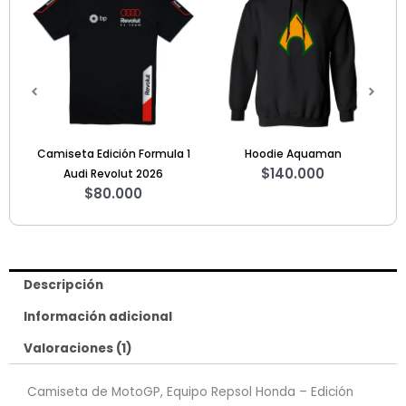
 1
Hoodie Aquaman
Camiseta Pink Floyd 3
Sw
$
140.000
$
60.000
Descripción
Información adicional
Valoraciones (1)
Camiseta de MotoGP, Equipo Repsol Honda – Edición