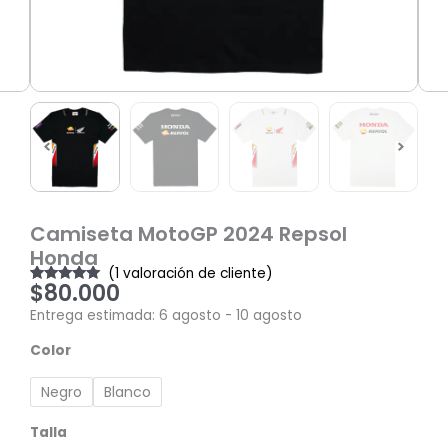
Camiseta MotoGP 2024 Repsol
Honda
(
1
valoración de cliente)
$
80.000
Valorado
1
con
5.00
de
Entrega estimada: 6 agosto - 10 agosto
5 en base a
valoración
Camiseta
de un cliente
Color
MotoGP
2024
Negro
Blanco
Repsol
Honda
Talla