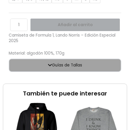
Añadir al carrito
Camiseta de Formula 1, Lando Norris – Edición Especial
2025
Material: algodón 100%, 170g
Guías de Tallas
También te puede interesar
El
El
Sale!
precio
pre
original
ac
era:
es:
$60.000.
$35