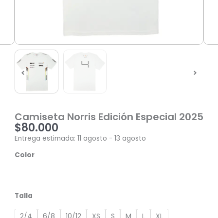
Camiseta Norris Edición Especial 2025
$
80.000
Entrega estimada: 11 agosto - 13 agosto
Camiseta
Color
Norris
Edición
Especial
2025
Talla
cantidad
2/4
6/8
10/12
XS
S
M
L
XL