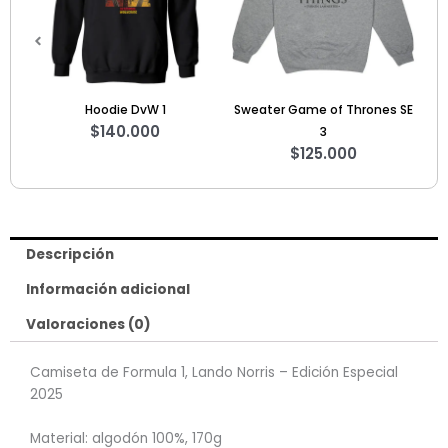
1
Sweater Game of Thrones SE
Camiseta Big Bang Theory
0
3
Bazinga – Talla XL
$
125.000
$
60.000
$
35.000
Descripción
Información adicional
Valoraciones (0)
Camiseta de Formula 1, Lando Norris – Edición Especial
2025
Material: algodón 100%, 170g