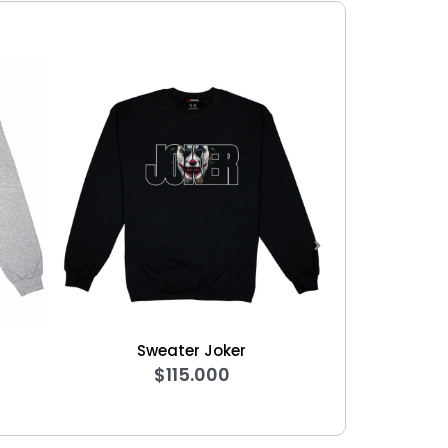
Sweater Joker
Camiseta Formula 1 Kick Borto
$
115.000
2025
$
80.000