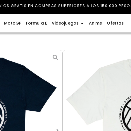
VIOS GRATIS EN COMPRAS SUPERIORES A LOS 150.000 PESO
rmula 1
Abrir Videojuegos
MotoGP
Formula E
Videojuegos
Anime
Ofertas
Camiseta Shield
$
60.000
Entrega estimada: 12 agosto
Camiseta
Color
Shield
cantidad
Azul oscuro
Blanco
Neg
Talla
S - Pequeño
M - Medio