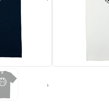
Camiseta Shield
Camiseta en algodón 100%, 