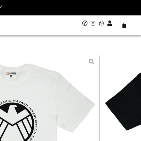
S
Carrito
 - 14 agosto
ro
L - Grande
XL - Extra Grande