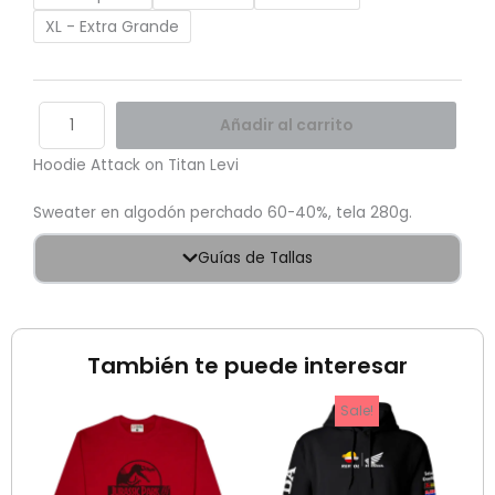
XL - Extra Grande
Añadir al carrito
Hoodie Attack on Titan Levi
Sweater en algodón perchado 60-40%, tela 280g.
Guías de Tallas
También te puede interesar
El
El
Sale!
precio
precio
original
actual
era:
es: