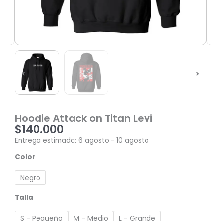
Hoodie Attack on Titan Levi
$
140.000
Entrega estimada: 6 agosto - 10 agosto
Hoodie
Color
Attack
on
Negro
Titan
Levi
Talla
cantidad
S - Pequeño
M - Medio
L - Grande