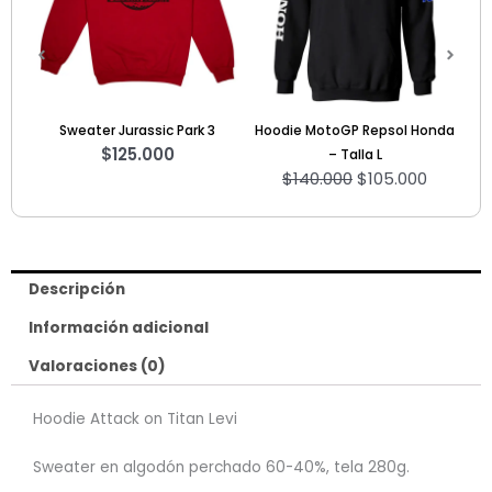
$140.000.
$105.000.
ark 3
Hoodie MotoGP Repsol Honda
Camiseta One piece Luffy 4
$
70.000
– Talla L
$
140.000
$
105.000
Descripción
Información adicional
Valoraciones (0)
Hoodie Attack on Titan Levi
Sweater en algodón perchado 60-40%, tela 280g.