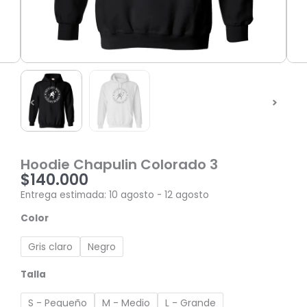
Hoodie Chapulin Colorado 3
$
140.000
Entrega estimada: 10 agosto - 12 agosto
Hoodie
Color
Chapulin
Colorado
Gris claro
Negro
3
cantidad
Talla
S - Pequeño
M - Medio
L - Grande