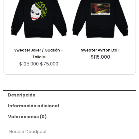
original
actual
era:
es:
$125.000.
$75.000.
ter Joker / Guasón –
Sweater Ayrton Ltd 1
Camiseta Gam
$
115.000
Talla M
SE
125.000
$
75.000
$
60
Descripción
Información adicional
Valoraciones (0)
Hoodie Deadpool