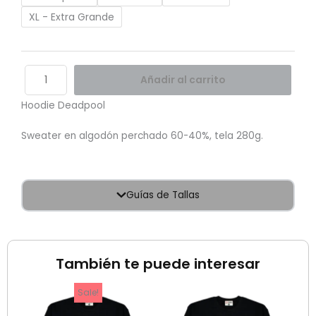
XL - Extra Grande
Añadir al carrito
Hoodie Deadpool
Sweater en algodón perchado 60-40%, tela 280g.
Guías de Tallas
También te puede interesar
El
El
Sale!
precio
precio