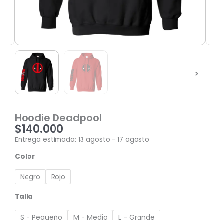
Hoodie Deadpool
$
140.000
Entrega estimada: 13 agosto - 17 agosto
Hoodie
Color
Deadpool
cantidad
Negro
Rojo
Talla
S - Pequeño
M - Medio
L - Grande