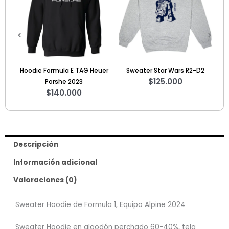
Hoodie Formula E TAG Heuer
Sweater Star Wars R2-D2
Sweat
$
125.000
Porshe 2023
$
140.000
Descripción
Información adicional
Valoraciones (0)
Sweater Hoodie de Formula 1, Equipo Alpine 2024
Sweater Hoodie en algodón perchado 60-40%, tela