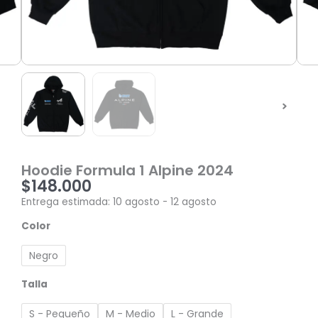
Hoodie Formula 1 Alpine 2024
$
148.000
Entrega estimada: 10 agosto - 12 agosto
Hoodie
Color
Formula
1
Negro
Alpine
2024
Talla
cantidad
S - Pequeño
M - Medio
L - Grande