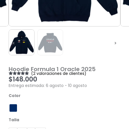
Hoodie Formula 1 Oracle 2025
(
2
valoraciones de clientes)
$
148.000
Valorado
2
con
5.00
de
Entrega estimada: 6 agosto - 10 agosto
5 en base a
valoraciones
Hoodie
de clientes
Color
Formula
1
Oracle
2025
Talla
cantidad