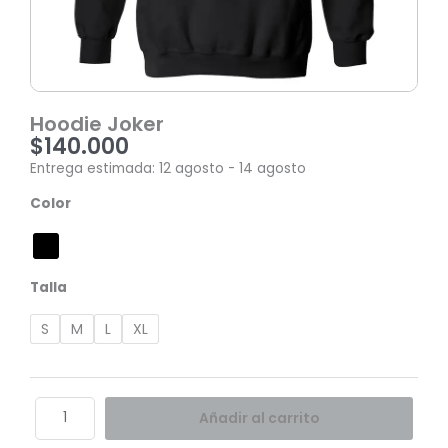
Hoodie Joker
$
140.000
Entrega estimada: 12 agosto - 14 agosto
Hoodie
Color
Joker
cantidad
Talla
S
M
L
XL
Añadir al carrito