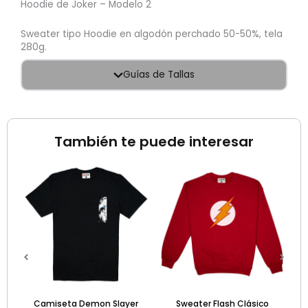
Hoodie de Joker – Modelo 2
Sweater tipo Hoodie en algodón perchado 50-50%, tela
280g.
Guías de Tallas
También te puede interesar
l
precio
actual
s:
.
105.000.
nda
Camiseta Demon Slayer
Sweater Flash Clásico