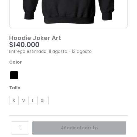
Hoodie Joker Art
$
140.000
Entrega estimada: 11 agosto - 13 agosto
Hoodie
Color
Joker
Art
cantidad
Talla
S
M
L
XL
Añadir al carrito