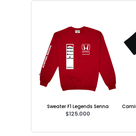
Sweater F1 Legends Senna
Camiseta Edición S
$
125.000
NH2
$
60.0