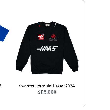
eater Formula 1 HAAS 2024
Sweater Simpsons Homero
$
115.000
$
125.000