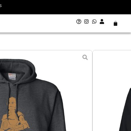
S
Carrito
3PO
 - 13 agosto
L - Grande
XL - Extra Grande