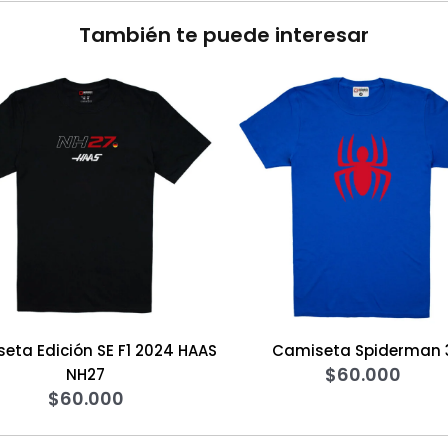
También te puede interesar
E F1 2024 HAAS
Camiseta Spiderman 3
Sw
$
60.000
7
00