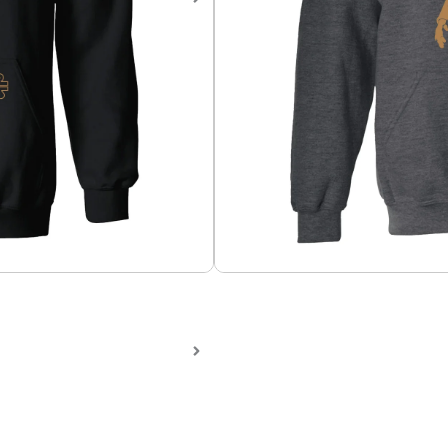
Hoodie Star Wars C3PO
Sweater en algodón perchad