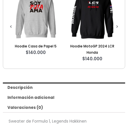
Papel 5
Hoodie MotoGP 2024 LCR
Sweater Star Wars A Long
0
Honda
Time Ago
$
140.000
$
125.000
Descripción
Información adicional
Valoraciones (0)
Sweater de Formula 1, Legends Hakkinen