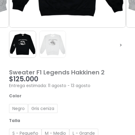
Sweater F1 Legends Hakkinen 2
$
125.000
Entrega estimada: 11 agosto - 13 agosto
Sweater
Color
F1
Legends
Negro
Gris ceniza
Hakkinen
2
Talla
cantidad
S - Pequeño
M - Medio
L - Grande