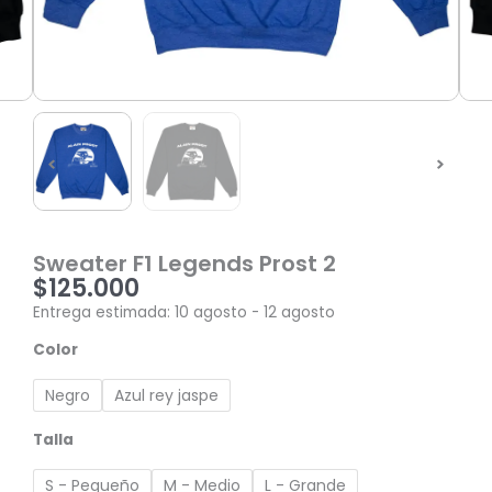
Sweater F1 Legends Prost 2
$
125.000
Entrega estimada: 10 agosto - 12 agosto
Sweater
Color
F1
Legends
Negro
Azul rey jaspe
Prost
2
Talla
cantidad
S - Pequeño
M - Medio
L - Grande