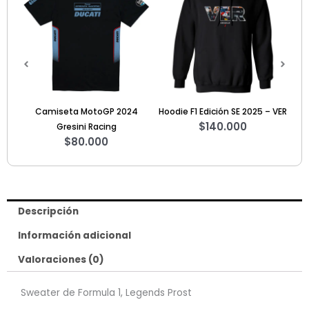
Camiseta MotoGP 2024
Hoodie F1 Edición SE 2025 – VER
Camiseta
$
140.000
Gresini Racing
$
80.000
Descripción
Información adicional
Valoraciones (0)
Sweater de Formula 1, Legends Prost