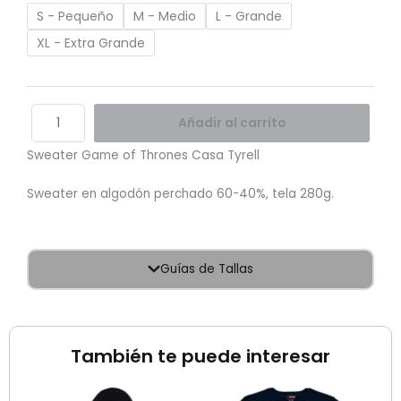
cantidad
S - Pequeño
M - Medio
L - Grande
XL - Extra Grande
Añadir al carrito
Sweater Game of Thrones Casa Tyrell
Sweater en algodón perchado 60-40%, tela 280g.
Guías de Tallas
También te puede interesar