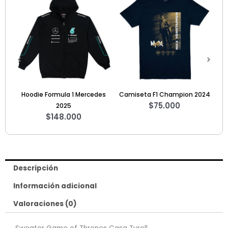
 Mercedes
Camiseta F1 Champion 2024
Camiseta Capitán Améric
$
75.000
$
60.000
0
Descripción
Información adicional
Valoraciones (0)