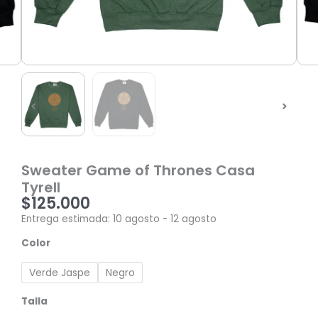
Sweater Game of Thrones Casa
Tyrell
$
125.000
Entrega estimada: 10 agosto - 12 agosto
Sweater
Color
Game
of
Verde Jaspe
Negro
Thrones
Casa
Talla
Tyrell