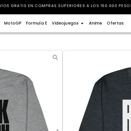
VIOS GRATIS EN COMPRAS SUPERIORES A LOS 150.000 PESO
rmula 1
Abrir Videojuegos
MotoGP
Formula E
Videojuegos
Anime
Ofertas
Sweater Queen 4
$
125.000
Entrega estimada: 12 agosto
Sweater
Color
Queen
4
Gris claro
Gris oscuro
cantidad
Talla
S - Pequeño
M - Medio