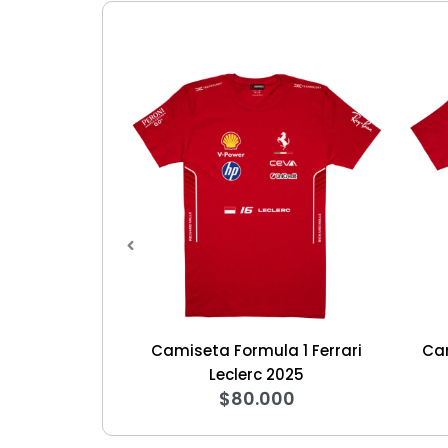
seta Formula 1 Ferrari
Camiseta Stranger Things 
$
60.000
Leclerc 2025
$
80.000