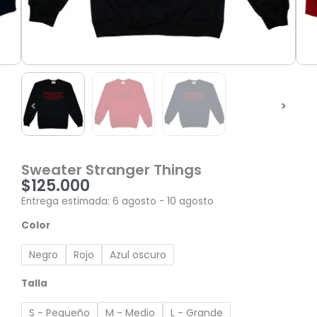
Sweater Stranger Things
$
125.000
Entrega estimada: 6 agosto - 10 agosto
Sweater
Color
Stranger
Things
Negro
Rojo
Azul oscuro
cantidad
Talla
S - Pequeño
M - Medio
L - Grande