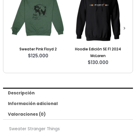
precio
desde
$70.00
hasta
$95.00
Hoodie Edición SE F1 2024
Camiseta Nissan GTR Nismo
Sw
$
70.000
-
$
95.000
McLaren
$
130.000
Descripción
Información adicional
Valoraciones (0)
Sweater Stranger Things