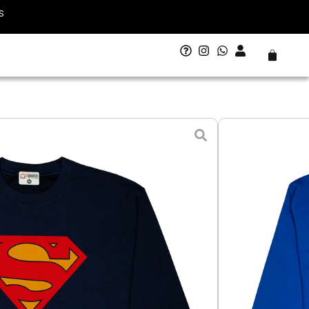
S
Carrito
lásico
- 10 agosto
L - Grande
XL - Extra Grande