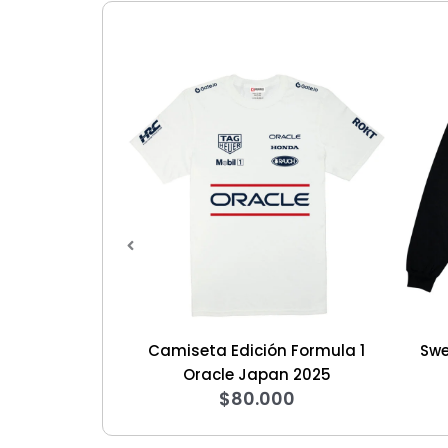
amiseta Edición Formula 1
Sweater House of the D
$
125.000
Oracle Japan 2025
$
80.000