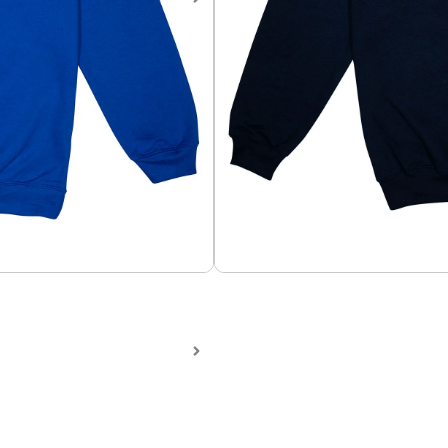
Sweater Superman Clásico
Sweater en algodón perchad