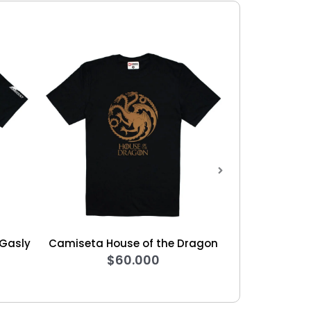
ouse of the Dragon
Hoodie de House of the Dragon
$
60.000
$
140.000