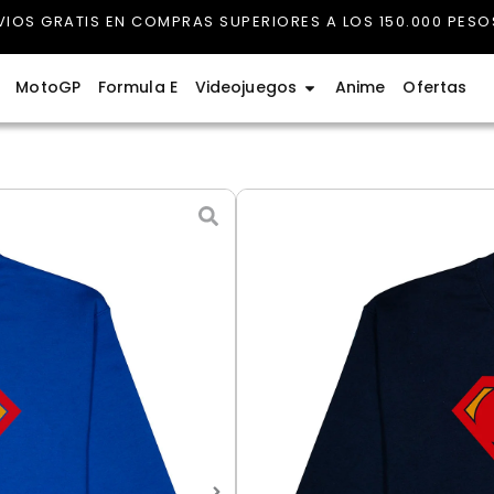
VIOS GRATIS EN COMPRAS SUPERIORES A LOS 150.000 PESO
rmula 1
Abrir Videojuegos
MotoGP
Formula E
Videojuegos
Anime
Ofertas
Sweater Superman C
$
125.000
Entrega estimada: 6 agosto 
Sweater
Color
Superman
Clásico
Azul rey
Azul oscuro
cantidad
Talla
S - Pequeño
M - Medio