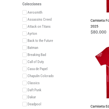
Colecciones
Aerosmith
Assassins Creed
Camiseta Fo
Attack on Titans
2025
$
80.000
Ayrton
Back to the Future
Batman
Breaking Bad
Call of Duty
Casa de Papel
Chapulin Colorado
Classics
Daft Punk
Dakar
Deadpool
Camiseta Ed