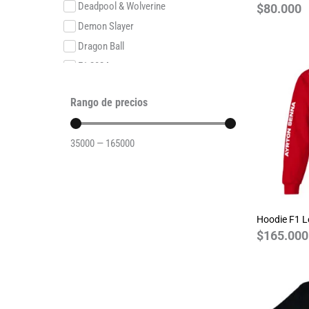
Deadpool & Wolverine
$
80.000
Demon Slayer
Dragon Ball
F1 2024
F1 2025
Rango de precios
F1 2025O
F1 2026
35000
—
165000
F1 2026O
F1 Legends
F1SE 2024
F1SE 2025
Hoodie F1 
Formula E 2023
$
165.000
Friends
Game of Thrones
Ghostbusthers
GOT Varsity