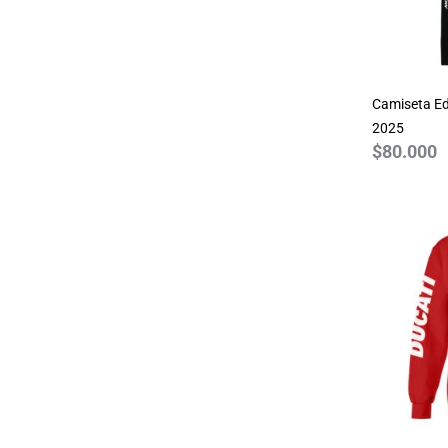
Pink Floyd
Queen
Resident Evil
Simpsons
Camiseta Ed
Spiderman
2025
$
80.000
Star Wars
Stranger Things
The Beatles
The Big Bang Theory
Walking Dead
World of Warcraft