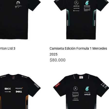
rton Ltd 3
Camiseta Edición Formula 1 Mercedes
2025
$
80.000
Rango
de
precios:
desde
$70.000
hasta
$80.000