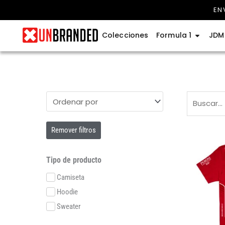
Ir
EN
al
contenido
Abrir Fo
Colecciones
Formula 1
JDM
Remover filtros
Tipo de producto
Camiseta
Hoodie
Sweater