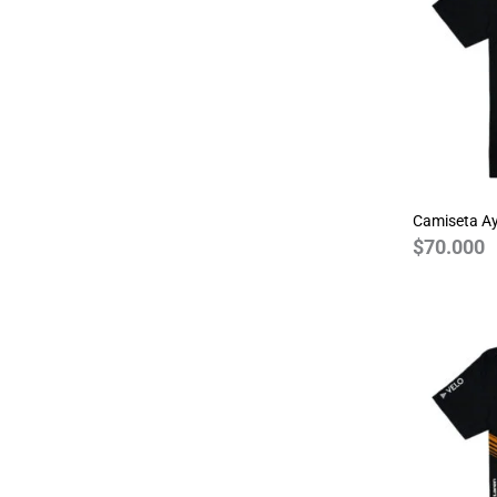
GTA
Guardianes de la Galaxia
Guns N Roses
Harry Potter
House of the Dragon
JDM
Joker
Camiseta Ay
$
70.000
Jurassic Park
Justice League
League of Legends
Marvel
Monza
MotoGP 2024
NASA
One Piece