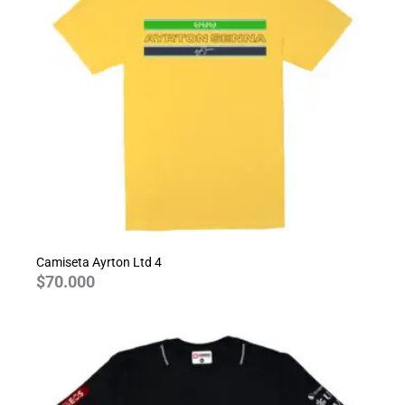
Camiseta Ayrton Ltd 4
$
70.000
Rango
de
precios:
desde
$70.000