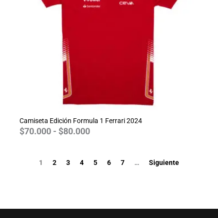
$80.000
Camiseta Edición Formula 1 Ferrari 2024
$
70.000
-
$
80.000
1
2
3
4
5
6
7
…
Siguiente