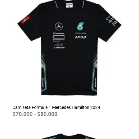
precios:
desde
$70.000
hasta
$80.000
Camiseta Formula 1 Mercedes Hamilton 2024
$
70.000
-
$
80.000