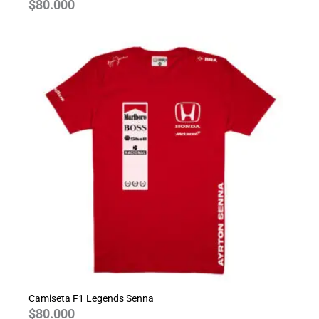
$
80.000
Camiseta F1 Legends Senna
$
80.000