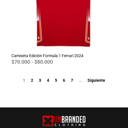
Camiseta Edición Formula 1 Ferrari 2024
$
70.000
-
$
80.000
1
2
3
4
5
6
7
…
Siguiente