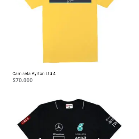
Camiseta Ayrton Ltd 4
$
70.000
Rango
de
precios:
desde
$70.000
hasta
$80.000