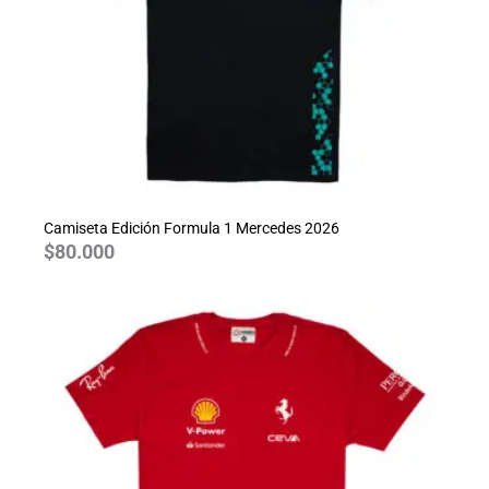
Camiseta Edición Formula 1 Mercedes 2026
$
80.000
Rango
de
precios:
desde
$70.000
hasta
$80.000