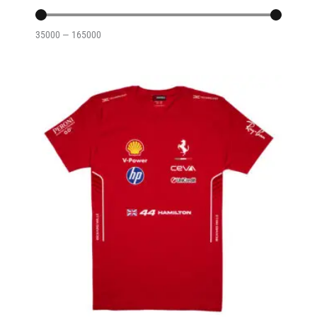
35000
—
165000