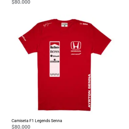
$
80.000
Camiseta F1 Legends Senna
$
80.000