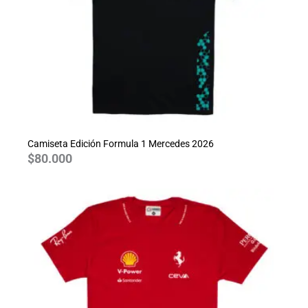
Camiseta Edición Formula 1 Mercedes 2026
$
80.000
Rango
de
precios:
desde
$70.000
hasta
$80.000