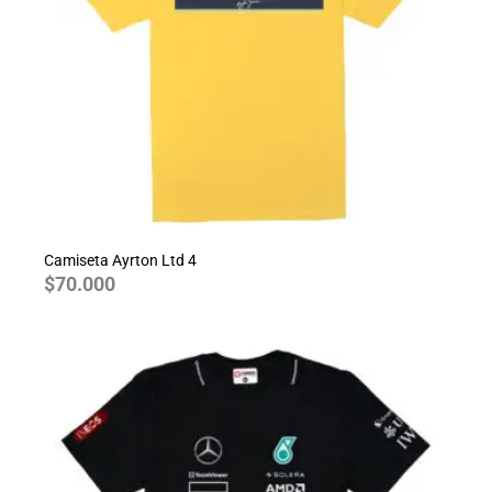
Camiseta Ayrton Ltd 4
$
70.000
Rango
de
precios:
desde
$70.000
hasta
$80.000