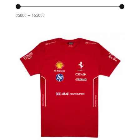
35000
—
165000