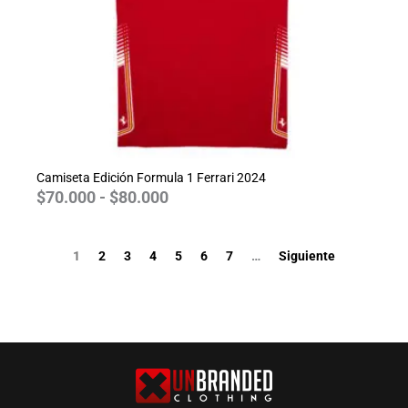
Camiseta Edición Formula 1 Ferrari 2024
$
70.000
-
$
80.000
1
2
3
4
5
6
7
…
Siguiente