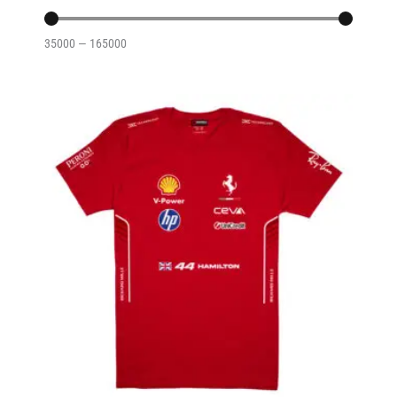
35000
—
165000