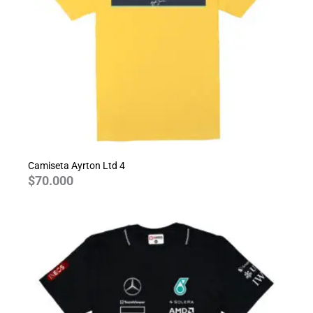
Camiseta Ayrton Ltd 4
$
70.000
Rango
de
precios:
desde
$70.000
hasta
$80.000