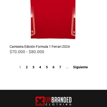
Camiseta Edición Formula 1 Ferrari 2024
$
70.000
-
$
80.000
1
2
3
4
5
6
7
…
Siguiente