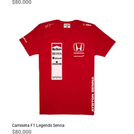
$
80.000
Camiseta F1 Legends Senna
$
80.000