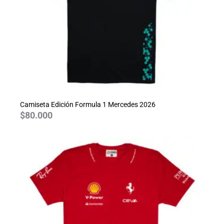
Camiseta Edición Formula 1 Mercedes 2026
$
80.000
Rango
de
precios:
desde
$70.000
hasta
$80.000